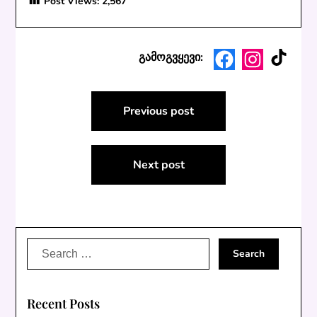
Post Views:
2,567
TikTo
Facebook
Instagra
გამოგვყევი:
Post
Previous post
navigation
Next post
Search
for:
Recent Posts